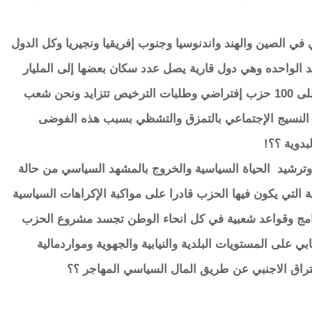
ي الصين والهند واندنوسيا وجنوب إفريقيا ونجيريا وكل الدول
د الواحده وهي دول قارية يصل عدد سكان بعضها إلى المليار
نسمة ويكون عدد الاحزاب الكرطونية فينا يزيد على 100 حزب إفتراضي وطلبات الترخيص تتزايد ونحن شعب
يون؟! ألا يهدد ذالك النسيج الإجتماعي بالتمزق والتشظي بسبب هذه الفوضى
بدوية ؟؟!
ةوترشيد الحياة السياسية والخروج بالمشهد السياسي من حالة
ية التي يكون فيها الحزب قادرا على مواكبة الإكراهات السياسية
لبرامج وقواعد شعبية في كل انحاء الوطن تجسد مشروع الحزب
ي على المستويات البلدية والنيابية والجهوية ومواردمالية
راق الاجنبي عن طريق المال السياسي المهاجر ؟؟