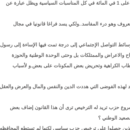
وليس الحزب الإفتراضي الذي يعجز عن الحصول على 1 في المائة في كل المناسبات السياسية ويظل عبارة عن
روف وهو درء المفاسد..ولكي يسد فراغا قانونيا في مجال
 وسائط التواصل الإجتماعي إلى درجة تمت فيها الإساءة إلى رسول
رواح والاعراض والممتلكات بل وحتى الوحدة الوطنية والحوزة
ر خطاب الكراهية وتحريض بعض المكونات على بعض.و لأسباب
حد لهذه الفوضى التي هددت الدين والنفس والمال والعرض والعقل
روع حزب تريد له الترخيص ترى أن هذا القانون إضاف بعض
لصعيد الوطني ؟
 الذين حصلوا على ترخيص حزب سياسي لكنها لم تستطع المحافظه