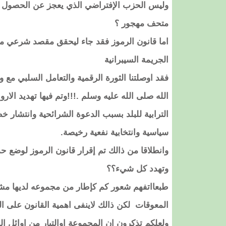
متحف مهجور ؟
اما قانون الرموز فقد جاء ليحقق مقصد شرعي مع
الجريمة السيبرانية
فقد اوصلتنا الثورة الرقمية والتعامل السلبي مع
الله صلى الله عليه وسلم .!!!وتم فيها تهديد الا
الترابية للبلد بسبب الدعوة الشرائحية وانتشا
سياسية وانتخابية نفعية رخيصة.
وانطلاقا من ذالك تم إقرار قانون الرموز لوضع 
وتهدد كل شيء؟؟
طبعااتفهم شعور كم كإطار من مجموعه لديها مش
المعوقات لكن ذالك لاينفى اهمية القانون على ا
ولعلكم تذكرون ان المجموعة اوالتيار من اوائل