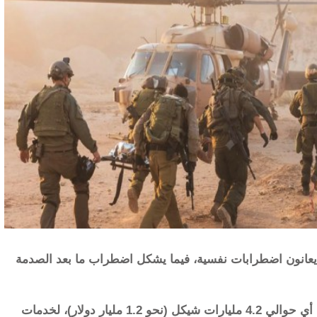
ن مصابي الجيش يعانون اضطرابات نفسية، فيما يشكل اضطراب ما بعد الصدمة
وتابع أنه يخصص أكثر من نصف ميزانيته السنوية، أي حوالي 4.2 مليارات شيكل (نحو 1.2 مليار دولار)، لخدمات