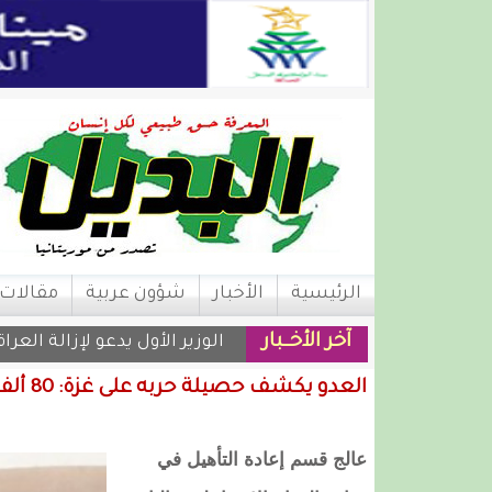
الرئيسية
الأخبار
شؤون عربية
مقالات
آخر الأخــبار
الوزير الأول يدعو لإزالة العر
العدو يكشف حصيلة حربه على غزة: 80 ألف مصاب و26 ألف مضطربٍ نفسيٍ
عالج قسم إعادة التأهيل في