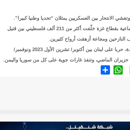
فشي الانتحار بين العسكريين يمثلان “تحديا وطنيا كبيرا”.
ومنذ 7 أكتوبر 2023، تشن إسرائيل حرب إبادة جماعية بقطاع غزة خلّفت أكثر من 211 ألف فلسطيني بين قتيل
 النازحين ومجاعة أزهقت أرواح كثيرين.
كما شنت إسرائيل، المدعومة من الولايات المتحدة، حربا على لبنان بين أكتوبر/ تشرين الأول 2023 ونوفمبر/
WhatsApp
Share
Twitter
Faceb