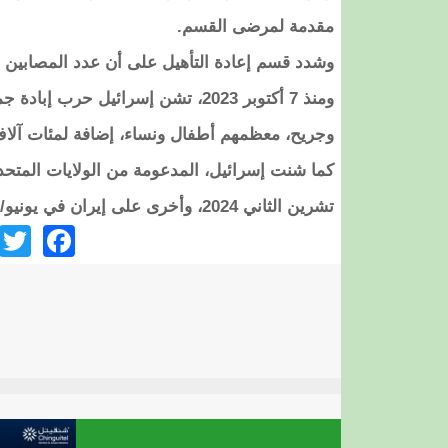
مقدمة لمرضى القسم.
وشدد قسم إعادة التأهيل على أن عدد المصابين وت
وجريح، معظمهم أطفال ونساء، إضافة لمئات آلاف
تشرين الثاني 2024، وأخرى على إيران في يونيو/ حزيران الماضي، وتنفذ غارات جوية على كل من سوريا واليمن.
ook