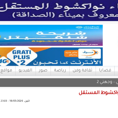
قضايا
ثقافة وفن
رياضة
صور
الفيديو
مواقع
 – وجهتي 2
 انواكشوط المستقل
اثنين, 18/05/2026 - 23:03