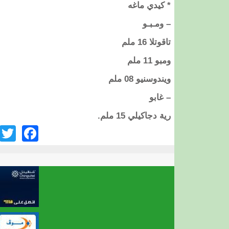
* كيدي ماغه
– ومـبـو
تاقوتلا 16 ملم
ومبو 11 ملم
ويندوسنيو 08 ملم
– غابو
رية دجاكيلي 15 ملم.
ook