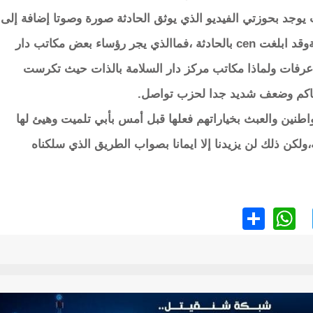
وجد بحوزتي الفيديو الذي يوثق الحادثة صورة وصوتا إضافة إلى
توفر الزملاء على نسخة من المحضر محل العمليةوقد ابلغت cen بالحادثة ،فماالذي يجر رؤساء بعض مكاتب دار
ي عرفات ولماذا مكاتب مركز دار السلامة بالذات حيث تكرست
لحاكم وضعف شديد جدا لحزب تواصل.
واطنين والعبث بخياراتهم فعلها قبل أمس بأبي تلميت وهيئ لها
،ولكن ذلك لن يزيدنا إلا ايمانا بصواب الطريق الذي سلكناه
WhatsApp
Share
Twitter
Faceb