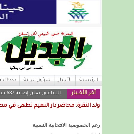
الرئيسية
الأخبار
شؤون عربية
مقالات
آخر الأخــبار
البنتاغون يعلن إصابة 687 جنديا أمريكيا في حربه على إيران
ولد النقرة: محاضر دار النعيم تطهى في م
رغم الخصوصية الانتخابية النسبية