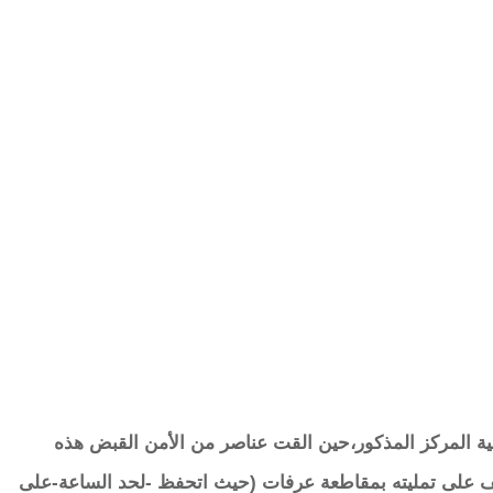
ة المركز المذكور،حين القت عناصر من الأمن القبض هذه
 على تمليته بمقاطعة عرفات (حيث اتحفظ -لحد الساعة-على