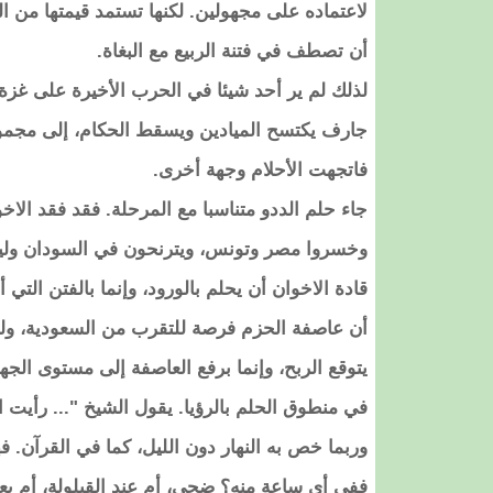
لاعتماده على مجهولين. لكنها تستمد قيمتها من
أن تصطف في فتنة الربيع مع البغاة.
لذلك لم ير أحد شيئا في الحرب الأخيرة على غزة،
جارف يكتسح الميادين ويسقط الحكام، إلى مجموع
فاتجهت الأحلام وجهة أخرى.
جاء حلم الددو متناسبا مع المرحلة. فقد فقد الاخ
وخسروا مصر وتونس، ويترنحون في السودان وليبيا
قادة الاخوان أن يحلم بالورود، وإنما بالفتن الت
أن عاصفة الحزم فرصة للتقرب من السعودية، ولم 
يتوقع الربح، وإنما برفع العاصفة إلى مستوى الجه
في منطوق الحلم بالرؤيا. يقول الشيخ "... رأيت ال
وربما خص به النهار دون الليل، كما في القرآن. فهل 
ففي أي ساعة منه؟ ضحى، أم عند القيلولة، أم بعد