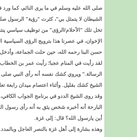
صلى الله عليه وسلم في ما يرى النائم، كما ورد 
الشيطان لا يتمثل بي"، كثرت "رؤية" الرسول صلى
تخل تلك "الأحلام/الرؤى" من توظيف سياسي ينتصر
الإخوان، في عصرنا هذا بترويج الرؤى السياسية 
حسن البنا رحمه الله، حين حلت الجماعة، وأدخل ا
لقد رأيت في المنام عجبا؛ رأيت عمر بن الخطاب
الرسالة." ويروي كشك نفسه أنه رأى النبي صلى 
الشيخ كشك بقليل. وأثناء اعتصام ميدان رابعة ت
وقد روى الشيخ الددو في برنامج الجواب الكافي، ع
البارحة أنه أخبره شخص يثق به أنه رأى رسول ال
أين يارسول الله؟ قال: إلى غزة.
وهذه بشارة إلى أهل غزة بالنصر العاجل وبالمدد