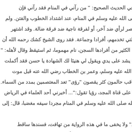
في الحديث الصحيح: " من رآني في المنام فقد رآني فإن
 الله عليه وسلم في المنام، عند اشتداد الخطوب والفتن. ولم
 لرأي ضد آخر، أو لفرقة ناجية ضد فرقة ضالة. وقد اشتهر
التي تخدمهم، أفرادا وجماعة. فقد روى الشيخ كشك رحمه الله أن
لكثير من أفرادها السجن، نام مهموما، ثم استيقظ وقال لأهله: "
 يشد على يدي ويقول لي هنيئا لك الشهادة يا حسن فقد أكملت
الله عليه وسلم، وعمر بن الخطاب رضي الله عنه قبل موت
عاقب حالمون كثر يقصون "رؤى" تعد المعتصمين بمدد من السماء.
لى قناة المجد، رؤيا تقول:"... أخبرني أحد العلماء في الرياض
له صلى الله عليه وسلم في المنام مجردا سيفه مغضبا، قال: إلى
." ولا يخفى ما في هذه الرواية من تهافت، فسندها ساقط