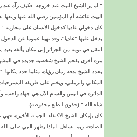
" لم ير الشيخ البيت عند خروجه، فكيف رآه عند 
البيت عائشة أم المؤمنين رضي الله عنها ومعها ب
كان دخولي عاديا كدخول الانسان على محارمه." 
يدخل عليها "عاديا"، وقد نهينا عموما عن الدخول ع
انتقل في نومه من الجزائر إلى مكان يألفه بعيد م
مرة أخرى يقحم الشيخ شخصية جديدة في المشهد 
يحدد الشيخ بدقة زمان رؤياه، مثلما حدد مكانها..
المكاني والزماني، ويختم على طريقة المسرحيات 
الدائرة في اليمن والشام الآن هي جهاد واجب، 
شاء الله." (حقوق الطبع محفوظة).
كان بإمكان الشيخ الاكتفاء بالجملة الأخيرة، فه
الصادقة ربما تساءل: لماذا يظهر النبي صلى الله 