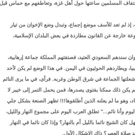
 التفاف المسلمين ساعتها حول أهل غزة، وتعاطفهم مع حماس قبل
 إذ لم تعد للأسف موضع إجماع، وتبدل وضع الإخوان من تيار
ة خارجة عن القانون مطاردة في بعض البلدان الإسلامية،
وان سندهم السعودي العتيد، فصنفتهم المملكة جماعة إرهابية،
، ويطاردهم الحوثيون في اليمن. في هذا الوضع لم يكن لأحد
ي أشعلتها الجماعة في شرق الوطن وغربه. فرأى، في ما يرى النائم
يكن ذلك ممكنا بفتوى يصدرها، فمن يحمل التمر إلى خيبر لا
اد، وهو ما لم يعلنه الذين أطلقوها!!! تظهر الصنعة بشكل جلي
يوم وأنا نائم..." تطلق العرب اليوم على مجموع النهار والليل،
كان الشيخ نائما بالليل أم بالنهار؟ وإذا كان نائما في النهار
 صلاة العصر؟ ذاك الاشكال الأول.