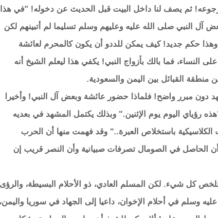
رجوعه! ثم يصف لنا داخل البيت قبل الحديث عن دخوله! "في هذا
عض آل النبي صلى الله عليه وعليهم وسلم تسليما لم أتبينهم لكن
وهذا حكم جديد! كيف يمكن للددو أن يكون كالمحرم لعائشة
لى النساء، فما بالك بأزواج النبي! يكفي هذا ليعلم الشيخ أنه
ن منطقة القبائل بين اليمن والسعودية.
دون مبرر واضح! فلماذا حضور عائشة وبعض آل النبي! وأخيرا
"هذه رؤياي اليوم يوم الإثنين." وبذلك يكتمل المشهد في بعديه
الكلاسيكية باستخلاص العبرة.." وقد فهمت منها أن الحرب
وأن الحاصل في الصومال تصرفات صبيانية وأن النصر قريب إن
ي تلخص كل شيء. لكن المسلم العادي، ذو الأحلام البسيطة، والرؤى
عليه وسلم في أحلام الإخوان، داعيا إلى الجهاد في سوريا واليمن،