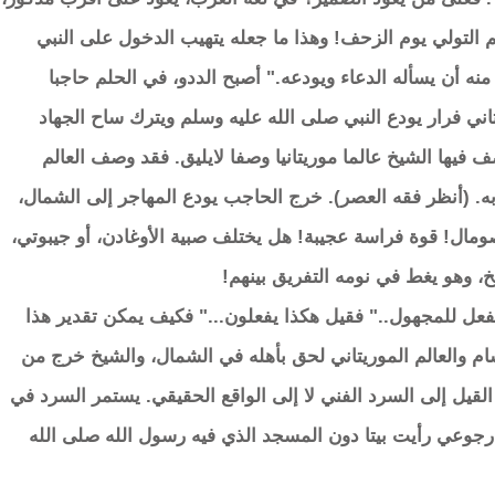
 التولي يوم الزحف! وهذا ما جعله يتهيب الدخول على النبي
منه أن يسأله الدعاء ويودعه." أصبح الددو، في الحلم حاجبا
اني فرار يودع النبي صلى الله عليه وسلم ويترك ساح الجهاد
فيها الشيخ عالما موريتانيا وصفا لايليق. فقد وصف العالم
ه. (أنظر فقه العصر). خرج الحاجب يودع المهاجر إلى الشمال،
مال! قوة فراسة عجيبة! هل يختلف صبية الأوغادن، أو جيبوتي،
، وهو يغط في نومه التفريق بينهم!
فعل للمجهول.." فقيل هكذا يفعلون..." فكيف يمكن تقدير هذا
م والعالم الموريتاني لحق بأهله في الشمال، والشيخ خرج من
القيل إلى السرد الفني لا إلى الواقع الحقيقي. يستمر السرد في
رجوعي رأيت بيتا دون المسجد الذي فيه رسول الله صلى الله