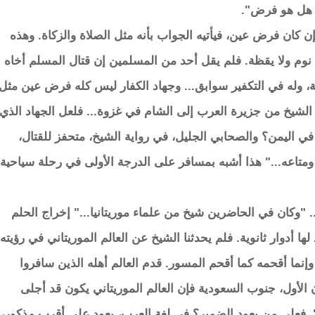
د هل هو فرض".
إن كان فرض عين، فيأتيه الجواب بأنه مثل الصلاة والزكاة. وهذه
 نوم ولا يقظة. فلم يقل أحد من المسلمين إن قتال المسلم أخاه
دية، وله في التكفير سوابق... وجهاد الكفار ليس كله فرض عين مثل
 الشيخ من جزيرة العرب إلى الشام في غزوة... فلعل الجهاد الذي
ي اليمن؟ والصحابي الجليل، في رواية الشيخ، متحفز للقتال،
ومتاعه..." هذا أشبه بمسافر على الدرجة الأولى في رحلة سياحية
وكان في الحاضرين شيخ من علماء موريتانيا..." إخراج الحلم
دوار ثانوية. فلم يحدثنا الشيخ عن العالم الموريتاني في رؤيته
إنما أقحمه كما أقحم المسور. قدم العالم أهله الذين سافروا
ن الأول، جنوب السعودية فإن العالم الموريتاني يكون قد أجلى
". فعلى من يعود الضمير؟ في لغة العرب، يعود على أقرب مذكور،