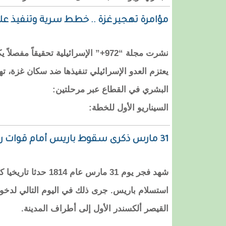
مؤامرة تهجير غزة .. خطط سرية وتنفيذ عل
نشرت مجلة “972+” الإسرائيلية تحقيقا
يعتزم العدو الإسرائيلي تنفيذها ضد سكان غزة، ت
البشري في القطاع عبر مرحلتين:
السيناريو الأول للخطة:
31 مارس ذكرى سقوط باريس أمام قوات روسيا في ساعات الفجر الأولى!
شهد فجر يوم 31 مارس عام 
استسلام باريس. جرى ذلك في اليوم التالي لدخول
القيصر ألكسندر الأول إلى أطراف المدينة.