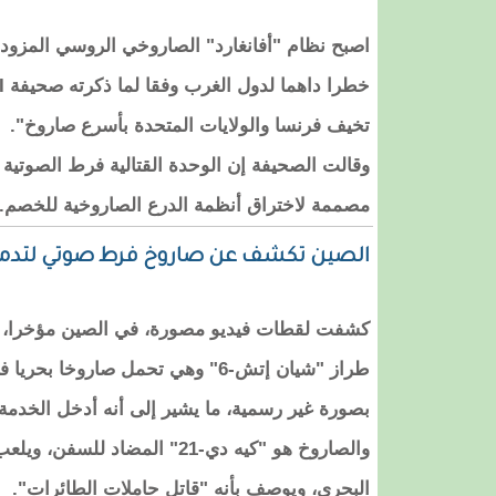
اصبح نظام "أفانغارد" الصاروخي الروسي المزو
تخيف فرنسا والولايات المتحدة بأسرع صاروخ".
وقالت الصحيفة إن الوحدة القتالية فرط الصوتية ا
مصممة لاختراق أنظمة الدرع الصاروخية للخصم.
الصين تكشف عن صاروخ فرط صوتي لتدمير
كشفت لقطات فيديو مصورة، في الصين مؤخرا، قا
طراز "شيان إتش-6" وهي تحمل صاروخا
بصورة غير رسمية، ما يشير إلى أنه أدخل الخد
والصاروخ هو "كيه دي-21" المضاد ل
البحري، ويوصف بأنه "قاتل حاملات الطائرات".