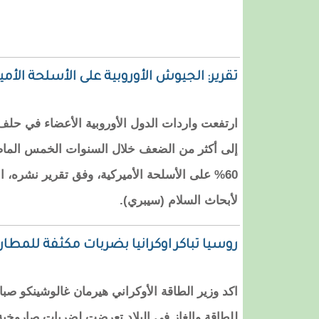
تقرير: الجيوش الأوروبية على الأسلحة الأمير
ارتفعت واردات الدول الأوروبية الأعضاء في ح
إلى أكثر من الضعف خلال السنوات الخمس الماضي
60% على الأسلحة الأميركية، وفق تقرير نشره، ا
لأبحاث السلام (سيبري).
روسيا تباكر اوكرانيا بضربات مكثفة للمطا
اكد وزير الطاقة الأوكراني هيرمان غالوشينكو صب
للطاقة والغاز في البلاد تعرضت لضربات صاروخية