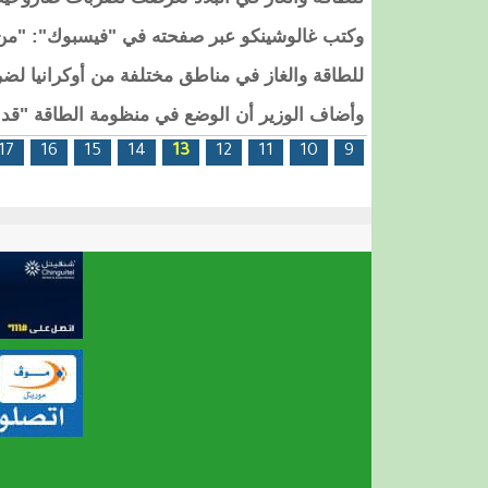
وكتب غالوشينكو عبر صفحته في "فيسبوك": "من ج
للطاقة والغاز في مناطق مختلفة من أوكرانيا لضر
وأضاف الوزير أن الوضع في منظومة الطاقة "قد ي
الصفحات
17
16
15
14
13
12
11
10
9