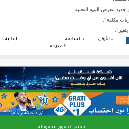
ديد تتعرض البنية التحتية
بات مكثفة".
تغير".
« الأولى
‹ السابقة
…
…
التالية ›
الأخيرة »
جميع الحقوق محفوظة