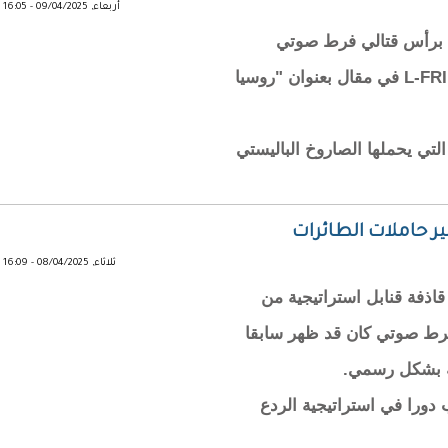
أربعاء, 09/04/2025 - 16:05
د برأس قتالي فرط صوتي
خطرا داهما لدول الغرب وفقا لما ذكرته صحيفة L-FRII في مقال بعنوان "روسيا
لتي يحملها الصاروخ الباليستي
 حاملات الطائرات
ثلاثاء, 08/04/2025 - 16:09
ذفة قنابل استراتيجية من
 بحريا فرط صوتي كان قد ظهر سابقا
مة بشكل رسمي.
لسفن، ويلعب دورا في استراتيجية الردع