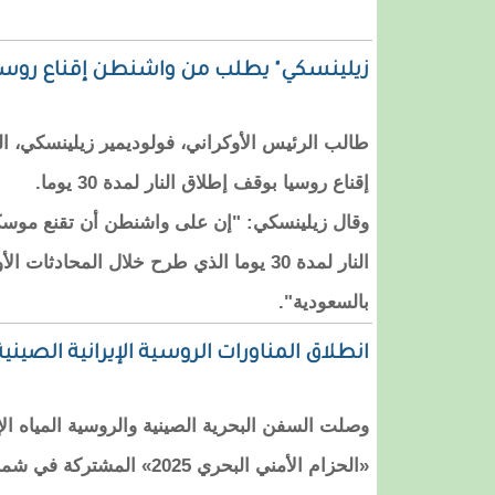
زيلينسكي" يطلب من واشنطن إقناع روسيا بهدنة 
طالب الرئيس الأوكراني، فولوديمير زيلينسكي، الثلا
إقناع روسيا بوقف إطلاق النار لمدة 30 يوما.
وقال زيلينسكي: "إن على واشنطن أن تقنع موسك
النار لمدة 30 يوما الذي طرح خلال المحادثات
بالسعودية".
انطلاق المناورات الروسية الإيرانية الصيني
وصلت السفن البحرية الصينية والروسية المياه الإقل
«الحزام الأمني ​​البحري 2025» المشتركة في شمال المحيط الهندي.