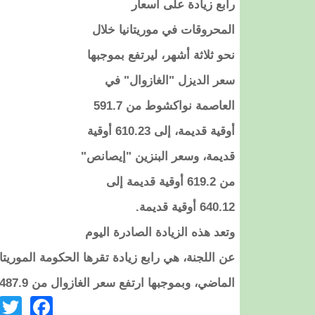
رابع زيادة على أسعار
المحروقات في موريتانيا خلال
نحو ثلاثة أشهر، ليرتفع بموجبها
سعر الديزل "الغازوال" في
العاصمة نواكشوط من 591.7
أوقية قديمة، إلى 610.23 أوقية
قديمة، وسعر البنزين "إيصانص"
من 619.2 أوقية قديمة إلى
640.12 أوقية قديمة.
وتعد هذه الزيادة الصادرة اليوم
عن اللجنة، هي رابع زيادة تقرها الحكومة الموريت
الماضي، وبموجبها ارتفع سعر الغازوال من 487.9 أوقية قديمة، إلى 512.3 أوقية قديمة.
ook